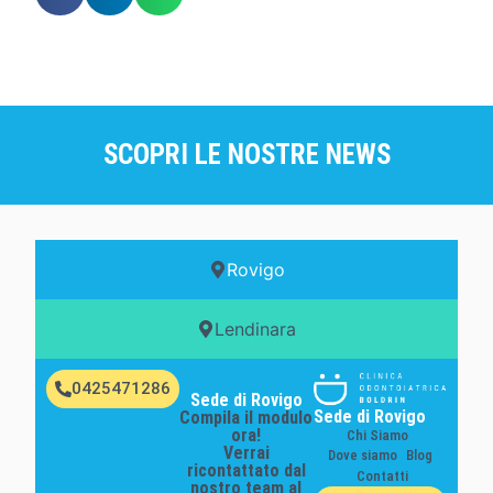
SCOPRI LE NOSTRE NEWS
Rovigo
Lendinara
0425471286
Sede di Rovigo
Sede di Rovigo
Compila il modulo
ora!
Chi Siamo
Verrai
Dove siamo
Blog
ricontattato dal
Contatti
nostro team al