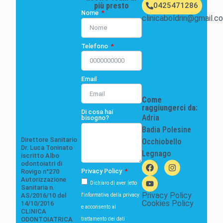
0425471286
più presto
Nome
clinicaboldrin@gmail.c
Telefono
Email
Come
raggiungerci da:
Di cosa hai
Adria
bisogno?
Badia Polesine
Direttore Sanitario
Occhiobello
Dr. Luca Toninato
Legnago
iscritto Albo
odontoiatri di
Privacy Policy
Rovigo n°270
Autorizzazione
Dichiaro di aver letto
Sanitaria n.
Privacy Policy
l'informativa della privacy
AS/2016/10 del
Cookies Policy
14/10/2016
e acconsento al
CLINICA
trattamento dei dati
ODONTOIATRICA