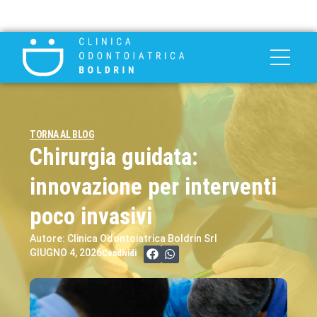
TORNA AL BLOG
Chirurgia guidata:
innovazione per interventi
poco invasivi
Autore: Clinica Odontoiatrica Boldrin Srl
GIUGNO 4, 2026
Condividi