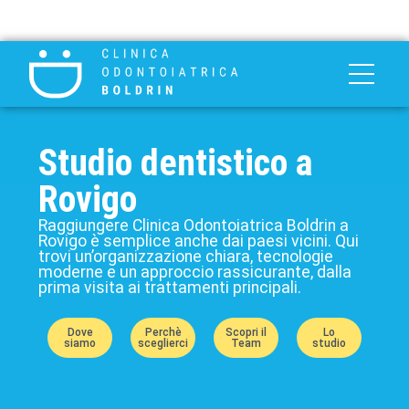
Studio dentistico a
Rovigo
Raggiungere Clinica Odontoiatrica Boldrin a
Rovigo è semplice anche dai paesi vicini. Qui
trovi un’organizzazione chiara, tecnologie
moderne e un approccio rassicurante, dalla
prima visita ai trattamenti principali.
Dove
Perchè
Scopri il
Lo
siamo
sceglierci
Team
studio